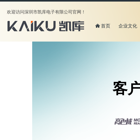
欢迎访问深圳市凯库电子有限公司官网！
낀
首页
企业文化
客