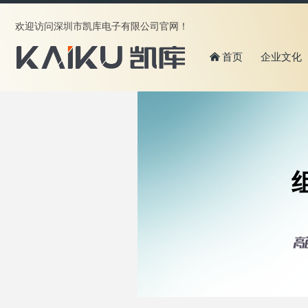
欢迎访问深圳市凯库电子有限公司官网！
낀
首页
企业文化