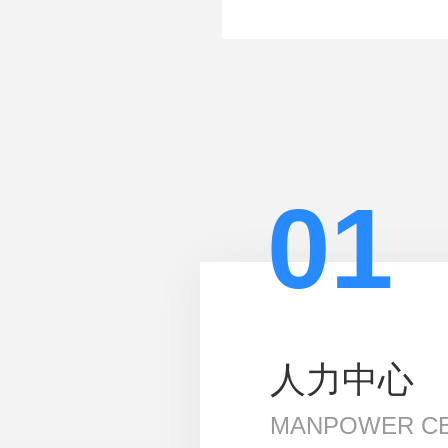
01
人力中心
MANPOWER C