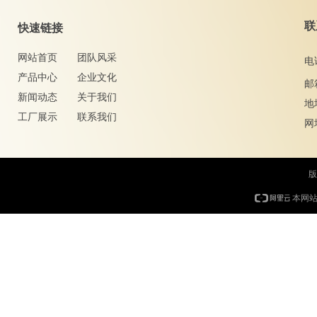
联
快速链接
网站首页
团队风采
电
产品中心
企业文化
邮
新闻动态
关于我们
地
工厂展示
联系我们
网址
版
本网站